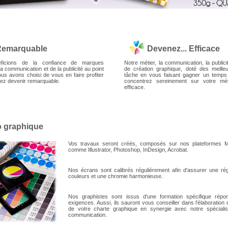
 Remarquable
Devenez... Efficace
ficions de la confiance de marques
Notre métier, la communication, la publicit
la communication et de la publicité au point
de création graphique, doté des meilleur
ous avons choisi de vous en faire profiter
tâche en vous faisant gagner un temps 
iez devenir remarquable.
concentrez sereinement sur votre mét
efficace.
o graphique
Vos travaux seront créés, composés sur nos plateformes Ma
comme Illustrator, Photoshop, InDesign, Acrobat.
Nos écrans sont calibrés régulièrement afin d'assurer une rég
couleurs et une chromie harmonieuse.
Nos graphistes sont issus d'une formation spécifique répo
exigences. Aussi, ils sauront vous conseiller dans l'élaboration 
de votre charte graphique en synergie avec notre spécialist
communication.