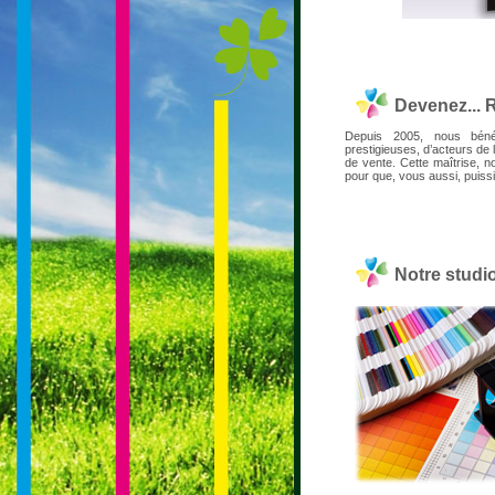
Devenez...
Depuis 2005, nous béné
prestigieuses, d’acteurs de 
de vente. Cette maîtrise, n
pour que, vous aussi, puiss
Notre studi