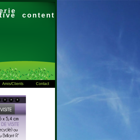
erie
tive content
Amis/Clients
Contact
3
4
5