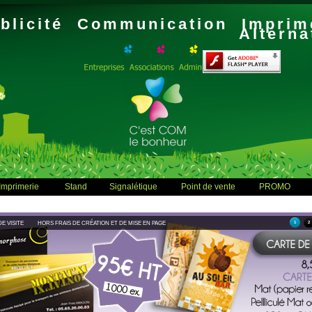
blicité Communication Imprim
Alterna
Imprimerie
Stand
Signalétique
Point de vente
PROMO
E VISITE
HORS FRAIS DE CRÉATION ET DE MISE EN PAGE
1
2